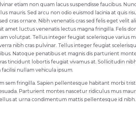
inar etiam non quam lacus suspendisse faucibus. Nunc
ellus mauris. Sed arcu non odio euismod lacinia at quis ris
sed cras ornare. Nibh venenatis cras sed felis eget velit al
it amet luctus venenatis lectus magna fringilla. Felis do
am volutpat. Tellus integer feugiat scelerisque varius m
erra nibh cras pulvinar. Tellus integer feugiat scelerisq
ibus. Natoque penatibus et magnis dis parturient mont
ras tincidunt lobortis feugiat vivamus at. Sollicitudin nib
acilisi nullam vehicula ipsum.
am sem fringilla. Sapien pellentesque habitant morbi tri
esuada. Parturient montes nascetur ridiculus mus mauris 
 tellus at urna condimentum mattis pellentesque id nibh.