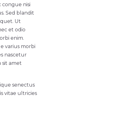
 congue nisi
us. Sed blandit
iquet. Ut
nec et odio
orbi enim.
ue varius morbi
es nascetur
h sit amet
stique senectus
vitae ultricies