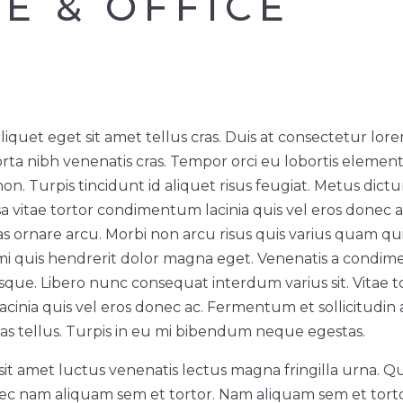
E & OFFICE
liquet eget sit amet tellus cras. Duis at consectetur lor
rta nibh venenatis cras. Tempor orci eu lobortis elemen
on. Turpis tincidunt id aliquet risus feugiat. Metus dic
vitae tortor condimentum lacinia quis vel eros donec ac
as ornare arcu. Morbi non arcu risus quis varius quam qu
 mi quis hendrerit dolor magna eget. Venenatis a condi
sque. Libero nunc consequat interdum varius sit. Vitae t
inia quis vel eros donec ac. Fermentum et sollicitudin a
as tellus. Turpis in eu mi bibendum neque egestas.
it amet luctus venenatis lectus magna fringilla urna. 
ec nam aliquam sem et tortor. Nam aliquam sem et tort