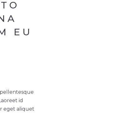
STO
NA
M EU
t pellentesque
Laoreet id
r eget aliquet