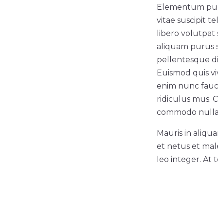
Elementum pulv
vitae suscipit t
libero volutpat 
aliquam purus s
pellentesque di
Euismod quis viv
enim nunc fauc
ridiculus mus. C
commodo nulla f
Mauris in aliqu
et netus et mal
leo integer. At