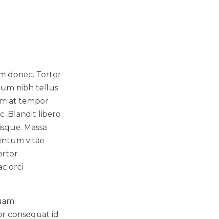
em donec. Tortor
tum nibh tellus
tum at tempor
. Blandit libero
isque. Massa
mentum vitae
ortor
c orci
Quam
or consequat id