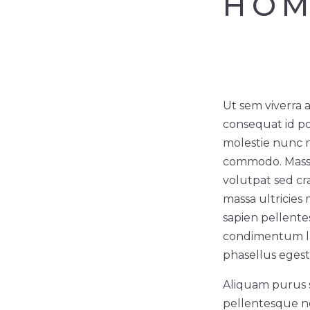
HOM
Ut sem viverra a
consequat id po
molestie nunc n
commodo. Massa 
volutpat sed cr
massa ultricies
sapien pellente
condimentum lac
phasellus egest
Aliquam purus s
pellentesque n