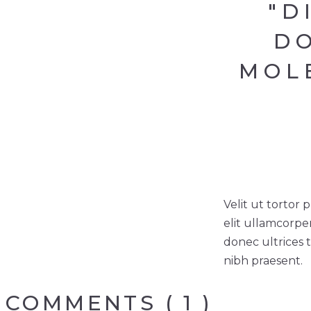
"D
D
MOL
Velit ut tortor
elit ullamcorper
donec ultrices 
nibh praesent.
COMMENTS ( 1 )